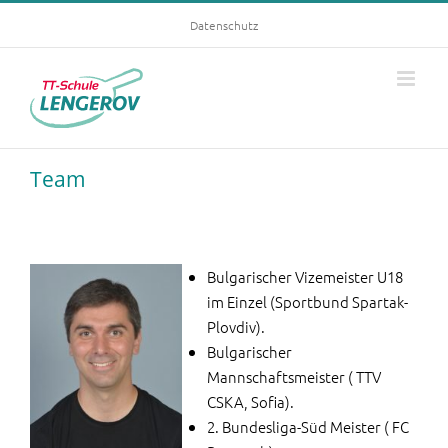
Skip
Datenschutz
to
content
Team
Bulgarischer Vizemeister U18
im Einzel (Sportbund Spartak-
Plovdiv).
Bulgarischer
Mannschaftsmeister ( TTV
CSKA, Sofia).
2. Bundesliga-Süd Meister ( FC