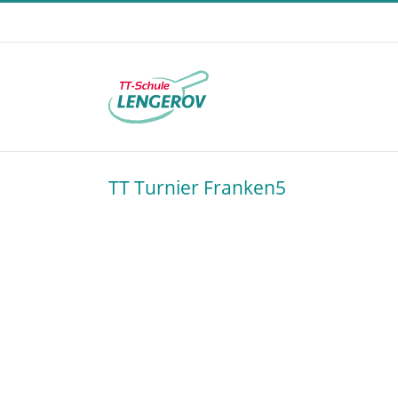
Skip
to
content
TT Turnier Franken5
ken5 2013
News