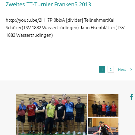
Zweites TT-Turnier Franken5 2013
http://youtu.be/2HH7Pi0blxA [divider] Teilnehmer:Kai
Schürer(TSV 1882 Wassertrüdingen) Jann Eisenblätter(TSV
1882 Wassertrüdingen)
1
2
Next