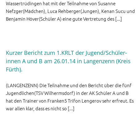
Wassertrüdingen hat mit der Teilnahme von Susanne
Nefzger(Mädchen), Luca Rehberger(Jungen), Kenan Sucu und
Benjamin Höver(Schüler A) eine gute Vertretung des [...]
Kurzer Bericht zum 1.KRLT der Jugend/Schüler-
innen A und B am 26.01.14 in Langenzenn (Kreis
Fürth).
(LANGENZENN) Die Teilnahme und den Bericht über die fünf
Jugendlichen(TSV Wilhermsdorf) in der AK Schüler A und B
hat den Trainer von Franken5 Trifon Lengerov sehr erfreut. Es
war allen klar, dass es nicht so [...]