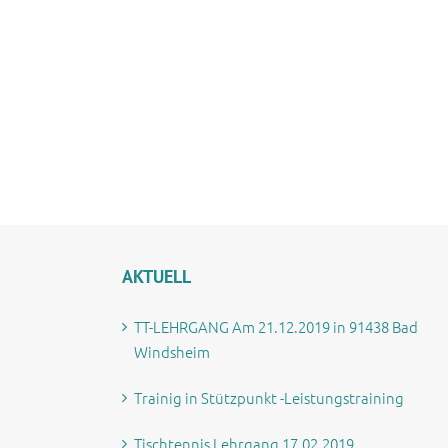
s
AKTUELL
TT-LEHRGANG Am 21.12.2019 in 91438 Bad
Windsheim
Trainig in Stützpunkt -Leistungstraining
Tischtennis Lehrgang 17.02.2019